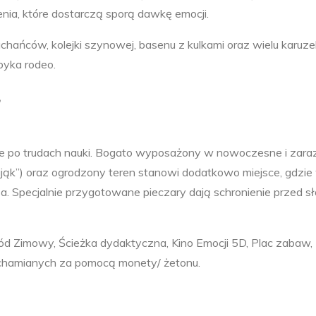
ia, które dostarczą sporą dawkę emocji.
ańców, kolejki szynowej, basenu z kulkami oraz wielu karuze
byka rodeo.
w
ie po trudach nauki. Bogato wyposażony w nowoczesne i zara
„pająk”) oraz ogrodzony teren stanowi dodatkowo miejsce, gdzi
a. Specjalnie przygotowane pieczary dają schronienie przed sł
ród Zimowy, Ścieżka dydaktyczna, Kino Emocji 5D, Plac zabaw,
uchamianych za pomocą monety/ żetonu.