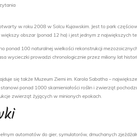
zytania
 otwarty w roku 2008 w Solcu Kujawskim. Jest to park częśc
 większy obszar (ponad 12 ha) i jest jednym z największych t
no ponad 100 naturalnej wielkości rekonstrukcji mezozoicznyc
a wycieczki prowadzi chronologicznie przez miliony lat histori
najduje się także Muzeum Ziemi im. Karola Sabatha – najwięk
 stanowi ponad 1000 skamieniałości roślin i zwierząt pochodz
ukcje zwierząt żyjących w minionych epokach.
wki
nym automatów do gier, symulatorów, dmuchanych zjeżdżalni.