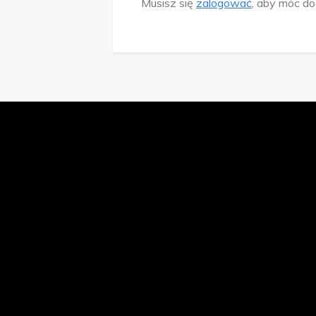
Musisz się
zalogować
, aby móc d