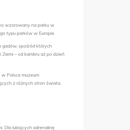
iowo wzorowany na parku w
ego typu parków w Europie.
h gadów, spośród których
i Ziemi – od kambru aż po dzień
sze w Polsce muzeum
ących z różnych stron świata.
 Dla lubiących adrenalinę