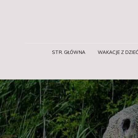
Skip
to
content
Rabatyrodzinne.pl
Wakacje z dziećmi
STR. GŁÓWNA
WAKACJE Z DZIE