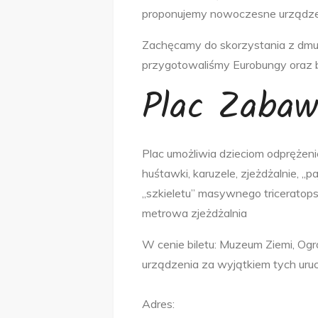
proponujemy nowoczesne urządzen
Zachęcamy do skorzystania z dmuch
przygotowaliśmy Eurobungy oraz 
Plac Zaba
Plac umożliwia dzieciom odprężen
huśtawki, karuzele, zjeżdżalnie, 
„szkieletu” masywnego triceratops
metrowa zjeżdżalnia
W cenie biletu: Muzeum Ziemi, Og
urządzenia za wyjątkiem tych ur
Adres: