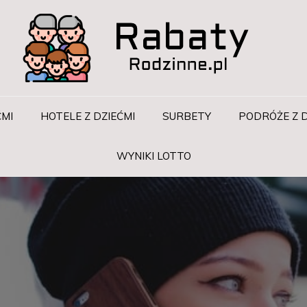
ĆMI
HOTELE Z DZIEĆMI
SURBETY
PODRÓŻE Z D
WYNIKI LOTTO