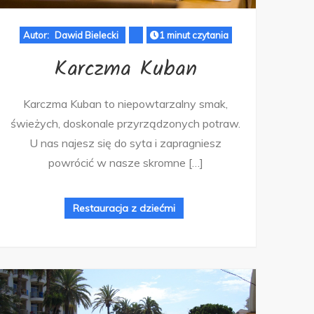
Autor:
Dawid Bielecki
1 minut czytania
Karczma Kuban
Karczma Kuban to niepowtarzalny smak,
świeżych, doskonale przyrządzonych potraw.
U nas najesz się do syta i zapragniesz
powrócić w nasze skromne […]
Restauracja z dziećmi