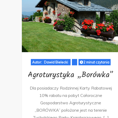
Autor:
Dawid Bielecki
2 minut czytania
Agroturystyka „Borówka”
Dla posiadaczy Rodzinnej Karty Rabatowej
10% rabatu na pobyt Całoroczne
Gospodarstwo Agroturystyczne
„BORÓWKA” położone jest na terenie
Tucholskiego Parku Krajobrazowego, […]