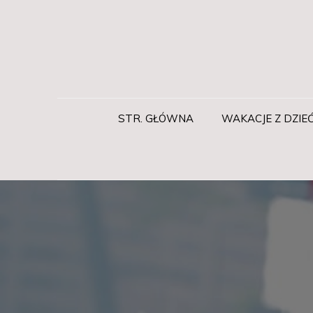
Skip
to
content
Rabatyrodzinne.pl
Wakacje z dziećmi
STR. GŁÓWNA
WAKACJE Z DZIE