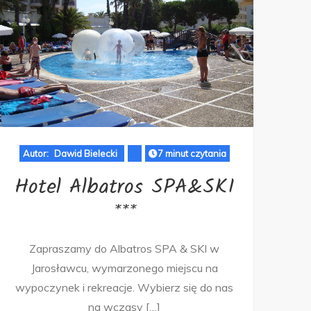
Autor:
Dawid Bielecki
7 minut czytania
Hotel Albatros SPA&SKI
***
Zapraszamy do Albatros SPA & SKI w
Jarosławcu, wymarzonego miejscu na
wypoczynek i rekreacje. Wybierz się do nas
na wczasy […]