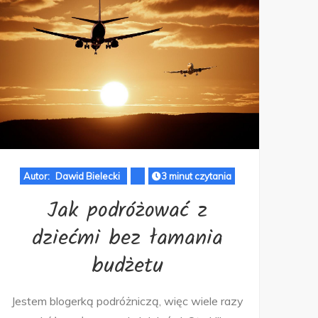
Autor:
Dawid Bielecki
3 minut czytania
Jak podróżować z
dziećmi bez łamania
budżetu
Jestem blogerką podróżniczą, więc wiele razy