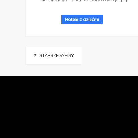
Hotele z dziećmi
Nawigacja
STARSZE WPISY
po
wpisach