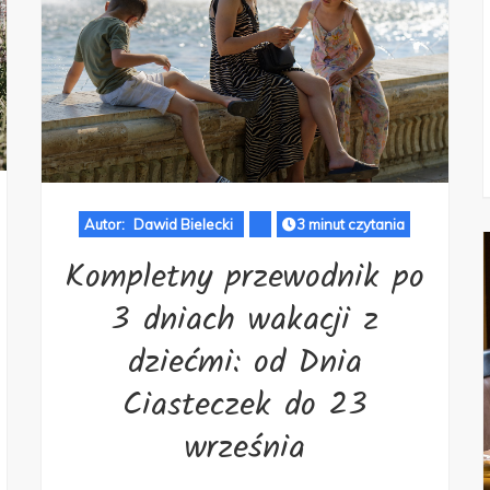
Autor:
Dawid Bielecki
3 minut czytania
Kompletny przewodnik po
3 dniach wakacji z
dziećmi: od Dnia
Ciasteczek do 23
września