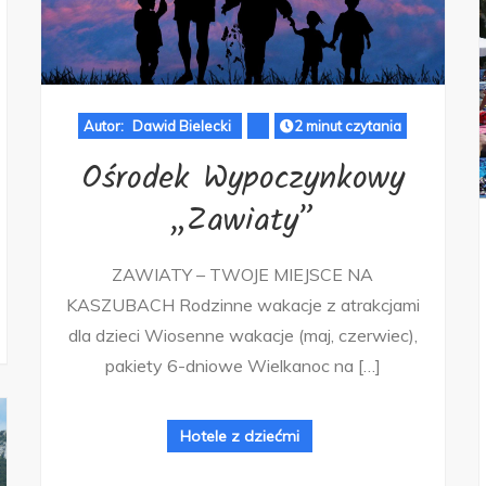
Autor:
Dawid Bielecki
2 minut czytania
Ośrodek Wypoczynkowy
„Zawiaty”
ZAWIATY – TWOJE MIEJSCE NA
KASZUBACH Rodzinne wakacje z atrakcjami
dla dzieci Wiosenne wakacje (maj, czerwiec),
pakiety 6-dniowe Wielkanoc na […]
Hotele z dziećmi